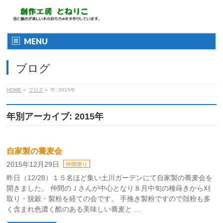
MENU
ブログ
HOME
»
ブログ
»
年: 2015年
年別アーカイブ: 2015年
自家製の蕎麦会
2015年12月29日
仲間便り
昨日（12/28）１５名ほど集い土川ガーデンにて自家製の蕎麦会を
開きました。 仲間のＪさんが中心となり８月中旬の種蒔きから刈
取り・脱穀・製粉を経ての会です。 手挽き製粉ですので殻粉も多
く含まれ色濃く酷のある美味しい蕎麦と …