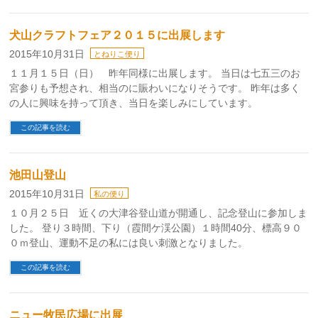
犬山クラフトフェア２０１５に出展します
2015年10月31日
とねりこ便り
１１月１５日（日） 昨年同様に出展します。 当日は七五三のお
宮参りも予想され、相当のに賑わいになりそうです。 昨年は多く
の人に興味を持って頂き、当日を楽しみにしています。
この記事を読む
池田山登山
2015年10月31日
私の便り
１０月２５日 近くの大津谷登山道が開通し、記念登山に参加しま
した。 登り３時間、下り（霞間ケ渓公園）１時間40分、標高９０
０ｍ登山、運動不足の私には良い刺激となりました。
この記事を読む
ニュー牧民広場に出展