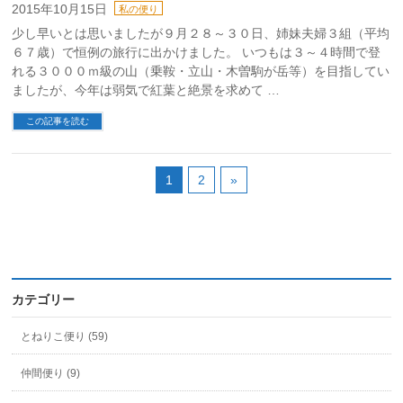
2015年10月15日
私の便り
少し早いとは思いましたが９月２８～３０日、姉妹夫婦３組（平均
６７歳）で恒例の旅行に出かけました。 いつもは３～４時間で登
れる３０００ｍ級の山（乗鞍・立山・木曽駒が岳等）を目指してい
ましたが、今年は弱気で紅葉と絶景を求めて …
この記事を読む
1
2
»
カテゴリー
とねりこ便り (59)
仲間便り (9)