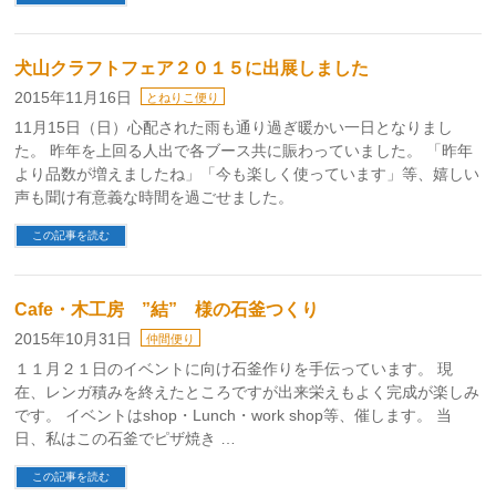
犬山クラフトフェア２０１５に出展しました
2015年11月16日
とねりこ便り
11月15日（日）心配された雨も通り過ぎ暖かい一日となりまし
た。 昨年を上回る人出で各ブース共に賑わっていました。 「昨年
より品数が増えましたね」「今も楽しく使っています」等、嬉しい
声も聞け有意義な時間を過ごせました。
この記事を読む
Cafe・木工房 ”結” 様の石釜つくり
2015年10月31日
仲間便り
１１月２１日のイベントに向け石釜作りを手伝っています。 現
在、レンガ積みを終えたところですが出来栄えもよく完成が楽しみ
です。 イベントはshop・Lunch・work shop等、催します。 当
日、私はこの石釜でピザ焼き …
この記事を読む