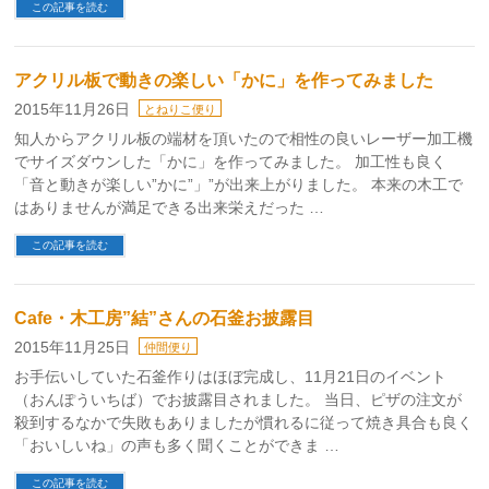
この記事を読む
アクリル板で動きの楽しい「かに」を作ってみました
2015年11月26日
とねりこ便り
知人からアクリル板の端材を頂いたので相性の良いレーザー加工機
でサイズダウンした「かに」を作ってみました。 加工性も良く
「音と動きが楽しい”かに”」”が出来上がりました。 本来の木工で
はありませんが満足できる出来栄えだった …
この記事を読む
Cafe・木工房”結”さんの石釜お披露目
2015年11月25日
仲間便り
お手伝いしていた石釜作りはほぼ完成し、11月21日のイベント
（おんぽういちば）でお披露目されました。 当日、ピザの注文が
殺到するなかで失敗もありましたが慣れるに従って焼き具合も良く
「おいしいね」の声も多く聞くことができま …
この記事を読む