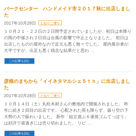
パークセンター ハンドメイド市２０１７秋に出店しまし
た
2017年10月28日
とねりこ便り
１０月２１・２２日の２日間予定されていましたが、初日は本降り
の雨の中催され２日目は台風の影響で中止となりました。 初日は
出店したものの屋外なので足元も悪く散々でした。 屋内展示者が
大半ですが、出足も悪く残念な結果だと思わ …
この記事を読む
彦根のまちから「イイネタマルシェ５ｔｈ」に出店しまし
た
2017年10月28日
とねりこ便り
１０月１４日（土）丸松木材さんの敷地内で開催されました。 昨
年に続き２回目の出店です。 心配された雨も降らず、曇り空の下
大勢の人で賑わいました。 新作「組立遊ぶ６連発ゴムてっぽう」
は好評で昼過ぎには売り切れました。 リピ …
この記事を読む