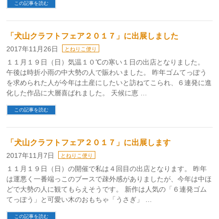
この記事を読む
「犬山クラフトフェア２０１７」に出展しました
2017年11月26日
とねりこ便り
１１月１９日（日）気温１０℃の寒い１日の出店となりました。
午後は時折小雨の中大勢の人で賑わいました。 昨年ゴムてっぽう
を求められた人が今年は土産にしたいと訪ねてこられ、６連発に進
化した作品に大層喜ばれました。 天候に恵 …
この記事を読む
「犬山クラフトフェア２０１７」に出展します
2017年11月7日
とねりこ便り
１１月１９日（日）の開催で私は４回目の出店となります。 昨年
は運悪く一番端っこのブースで疎外感がありましたが、今年は中ほ
どで大勢の人に観てもらえそうです。 新作は人気の「６連発ゴム
てっぽう」と可愛い木のおもちゃ「うさぎ」 …
この記事を読む