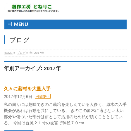
MENU
ブログ
HOME
»
ブログ
»
年: 2017年
年別アーカイブ: 2017年
久々に薪材を大量入手
2017年12月6日
仲間便り
私の周りには趣味できのこ栽培を楽しんでいる人多く、原木の入手
機会があれば行動を共にしている。 きのこの原木に適さない太い
部分や傷ついた部分は薪として活用のため私が頂くこととしてい
る。 今回は台風２１号の被害で幹径７０cm …