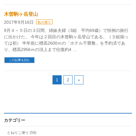
木曽駒ヶ岳登山
2017年9月16日
私の便り
9月４～５日の３日間、姉妹夫婦（3組 平均69歳）で恒例の旅行
に出かけた。 今年は２回目の木曾駒ヶ岳登山である。（３組揃っ
ては初） 半年前に標高2600ｍの「ホテル千畳敷」を予約済であ
り、標高2956ｍの頂上まで往復約4 …
この記事を読む
1
2
»
カテゴリー
とねりこ便り (59)