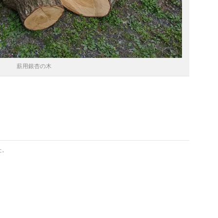
薪用銀杏の木
た。