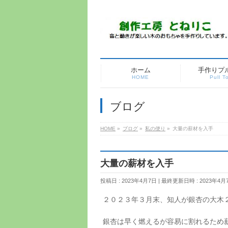
ホーム
手作りプ
HOME
Pull T
ブログ
HOME
»
ブログ
»
私の便り
»
大量の薪材を入手
大量の薪材を入手
投稿日 : 2023年4月7日
最終更新日時 : 2023年4月
２０２３年３月末、知人が銀杏の大木２
銀杏は早く燃えるが容易に割れるため