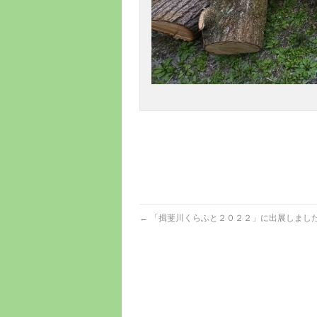
←
「揖斐川くらふと２０２２」に出展しまし