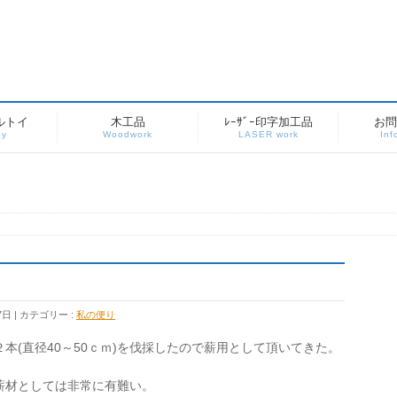
ルトイ
木工品
ﾚｰｻﾞｰ印字加工品
お問
oy
Woodwork
LASER work
Inf
7日
カテゴリー :
私の便り
本(直径40～50ｃｍ)を伐採したので薪用として頂いてきた。
薪材としては非常に有難い。